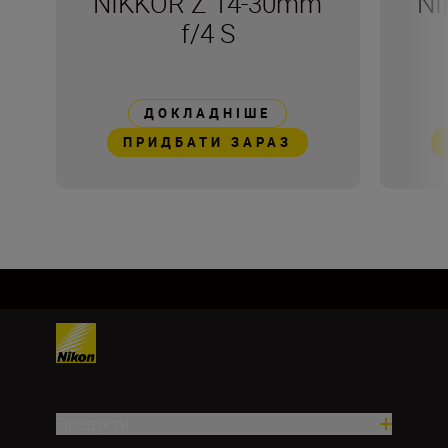
NIKKOR Z 14-30mm
NI
f/4 S
ДОКЛАДНІШЕ
ПРИДБАТИ ЗАРАЗ
Продукти