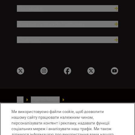
Натхнення
Довідка та служба підтримки
Компанія
UA
Сайти Nikon
Зв’язатися з нами
Політика конфіденційності
Ми використовуємо файли cookie, щоб дозволити
Умови використання
нашому сайту працювати належним чином,
Повідомлення про файли cookie
персоналізувати контент і рекламу, надавати функції
Налаштування Cookie
соціальних мереж і аналізувати наш трафік. Ми також
ділимося інформацією про використання вами нашого