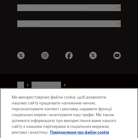
Довідка та служба підтримки
Компанія
UA
Сайти Nikon
Зв’язатися з нами
Політика конфіденційності
Ми використовуємо файли cookie, щоб дозволити
Умови використання
нашому сайту працювати належним чином,
Повідомлення про файли cookie
персоналізувати контент і рекламу, надавати функції
Налаштування Cookie
соціальних мереж і аналізувати наш трафік. Ми також
ділимося інформацією про використання вами нашого
© 2026 Nikon
сайту з нашими партнерами в соціальних мережах,
рекламі і аналітиці.
Повідомлення про файли cookie