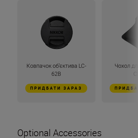
Ковпачок об’єктива LC-
Чохол дл
62B
C
ПРИДБАТИ ЗАРАЗ
ПРИДБА
Optional Accessories