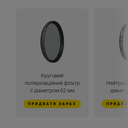
Круговий
поляризаційний фільтр
Нейтраль
II діаметром 62 мм
діамет
ПРИДБАТИ ЗАРАЗ
ПРИДБА