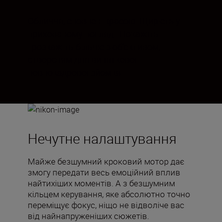
Обличчя, сповнені красою. Щирість у
прихованому погляді. Покажіть
і розкажіть більше з об’єктивом,
створеним для виняткової
повнокадрової зйомки.
Нечутне налаштування
Майже безшумний кроковий мотор дає
змогу передати весь емоційний вплив
найтихіших моментів. А з безшумним
кільцем керування, яке абсолютно точно
переміщує фокус, ніщо не відволіче вас
від найнапруженіших сюжетів.