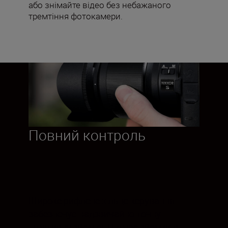
або знімайте відео без небажаного
тремтіння фотокамери.
Повний контроль
Широке рифлене кільце керування
забезпечує надзвичайно точну
інтуїтивну зйомку. Під час зйомки в