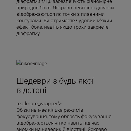
діафрагми f/1,8 забезпечують рівномірне
природне боке. Яскраво освітлені ділянки
відображаються як точки з плавними
контурами. Ви отримаєте чудовий м’який
ефект боке, навіть якщо трохи закриєте
діафрагму.
Шедеври з будь-якої
відстані
readmore_wrapper">
Об’єктив має кілька режимів
фокусування, тому область фокусування
відображається чітко навіть під час
зйомки на невеликій відстані. Яскраво