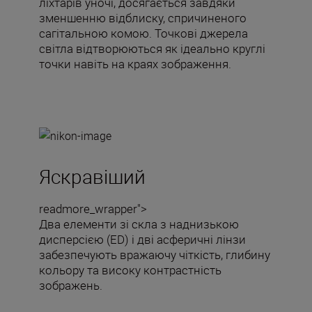
ліхтарів уночі, досягається завдяки
зменшенню відблиску, спричиненого
сагітальною комою. Точкові джерела
світла відтворюються як ідеально круглі
точки навіть на краях зображення.
Яскравіший
readmore_wrapper">
Два елементи зі скла з наднизькою
дисперсією (ED) і дві асферичні лінзи
забезпечують вражаючу чіткість, глибину
кольору та високу контрастність
зображень.