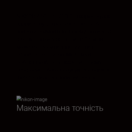
NIKKOR Z 50mm f/1.8 S створює чудові
кадри за будь-якого освітлення. А
завдяки неймовірно чіткому фокусу та
відстані фокусування лише 0,4 м ви
можете створити власний стиль
неповторно природних знімків.
Зобразіть об'єкт у навколишньому
середовищі. Або сфокусуйтеся ближче,
щоб зняти деталізований портрет.
Максимальна точність