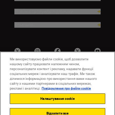
Довідка та служба підтримки
Компанія
Ми використовуємо файли cookie, щоб дозволити
нашому сайту працювати належним чином,
персоналізувати контент і рекламу, надавати функції
соціальних мереж і аналізувати наш трафік. Ми також
UA
Сайти Nikon
ділимося інформацією про використання вами нашого
Зв’язатися з нами
Політика конфіденційності
сайту з нашими партнерами в соціальних мережах,
Умови використання
рекламі і аналітиці.
Повідомлення про файли cookie
Повідомлення про файли cookie
Налаштування cookie
Налаштування Cookie
© 2026 Nikon
Відхилити все