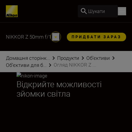
Шукати
NIKKOR Z 50mm f/1.8 S
ПРИДБАТИ ЗАРАЗ
Домашня сторінк...
Продукти
Об’єктиви
Огляд NIKKOR Z ...
Об’єктиви для б...
Відкрийте можливості
зйомки світла
Надширокий байонет Z від Nikon дає