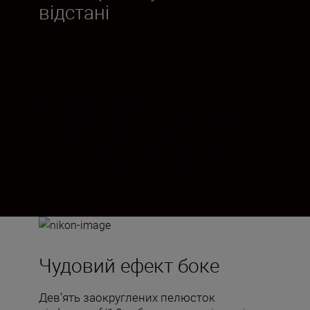
відстані
М’яке боке. Вражаюча різкість.
Фотокамера серії Z від Nikon допомагає
створити небачене відчуття глибини
завдяки багатим відтінкам тіней і
деталізованим освітленим елементам.
Чудовий ефект боке
Дев’ять заокруглених пелюсток