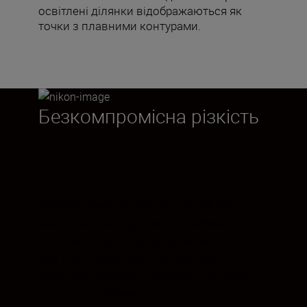
освітлені ділянки відображаються як
точки з плавними контурами.
Безкомпромісна різкість
Кроковий мотор об’єктивів NIKKOR Z
робить автофокусування неймовірно
точним, надзвичайно плавним і
практично безшумним. Тож цей
об’єктив ідеально підходить для фото-
та для відеозйомки.