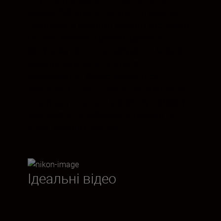
режимі АФ кільцю керування можна
призначити функцію корекції експозиції.
Під час зйомки в режимі ручного
фокусування кільце керування можна
використовувати як кільце
фокусування. Фокус зсувається
залежно від того, наскільки швидко ви
повертаєте кільце. Це спрощує зйомку
зображень із дрібними деталями та
відео великим планом.
Ідеальні відео