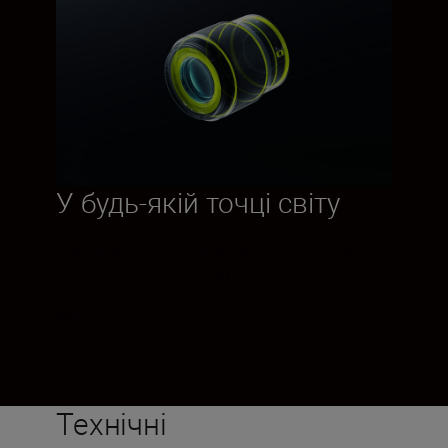
У будь-якій точці світу
Мандруйте будь-куди. Завдяки повній
герметизації кожна рухома частина
об’єктива захищена від пилу та крапель
води.
Технічні