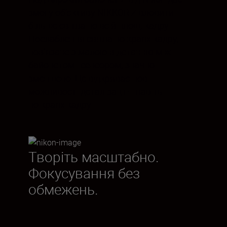
змогу об’єктиву NIKKOR Z вловити
більше світла по всій площі кадру.
Послаблення світла по краях кадру,
пов’язане з малою відстанню між
байонетом і сенсором, значно
зменшено. Це відкриває нові
можливості деталізації – навіть
по краях кадру.
Творіть масштабно.
Фокусування без
обмежень.