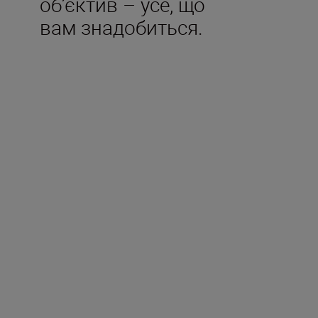
об’єктив – усе, що
вам знадобиться.
Входить у комплект
Задня кр