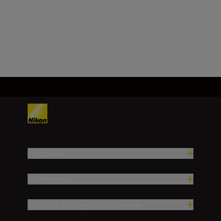
f/22–29
Завантажити ще
Продукти
Натхнення
Довідка та служба підтримки