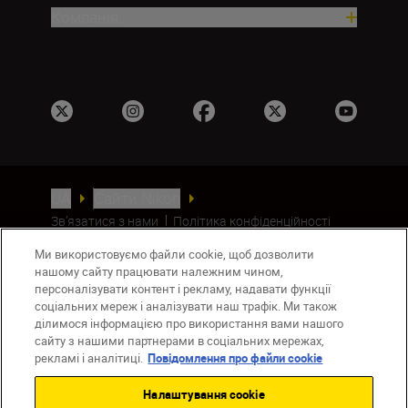
Компанія
UA
Сайти Nikon
Зв’язатися з нами
Політика конфіденційності
Умови використання
Ми використовуємо файли cookie, щоб дозволити
Повідомлення про файли cookie
нашому сайту працювати належним чином,
Налаштування Cookie
персоналізувати контент і рекламу, надавати функції
© 2026 Nikon
соціальних мереж і аналізувати наш трафік. Ми також
ділимося інформацією про використання вами нашого
сайту з нашими партнерами в соціальних мережах,
рекламі і аналітиці.
Повідомлення про файли cookie
Back to top
Налаштування cookie