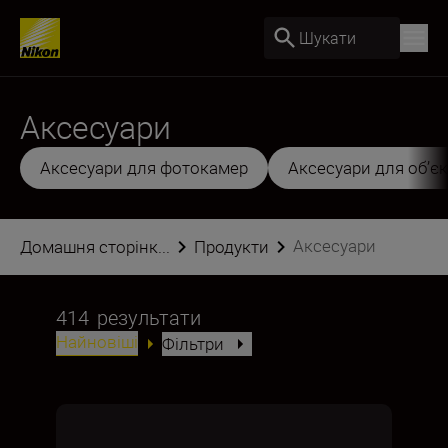
Шукати
Аксесуари
Аксесуари для фотокамер
Аксесуари для об’єк
Аксесуари
Домашня сторінк...
Продукти
414
результати
Найновіші
Фільтри