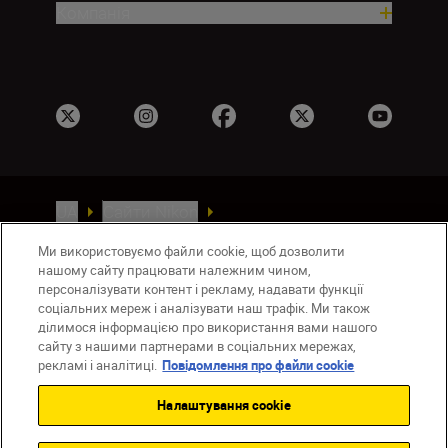
Компанія
UA
Сайти Nikon
Зв’язатися з нами
Політика конфіденційності
Ми використовуємо файли cookie, щоб дозволити
Умови використання
нашому сайту працювати належним чином,
Повідомлення про файли cookie
персоналізувати контент і рекламу, надавати функції
Налаштування Cookie
соціальних мереж і аналізувати наш трафік. Ми також
ділимося інформацією про використання вами нашого
© 2026 Nikon
сайту з нашими партнерами в соціальних мережах,
рекламі і аналітиці.
Повідомлення про файли cookie
Налаштування cookie
Back to top