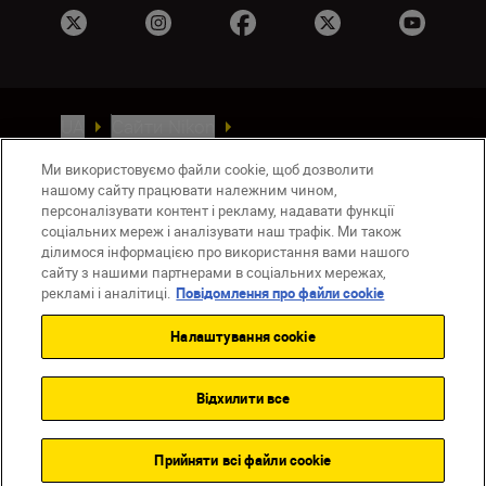
UA
Сайти Nikon
Зв’язатися з нами
Політика конфіденційності
Ми використовуємо файли cookie, щоб дозволити
Умови використання
нашому сайту працювати належним чином,
Повідомлення про файли cookie
персоналізувати контент і рекламу, надавати функції
Налаштування Cookie
соціальних мереж і аналізувати наш трафік. Ми також
ділимося інформацією про використання вами нашого
© 2026 Nikon
сайту з нашими партнерами в соціальних мережах,
рекламі і аналітиці.
Повідомлення про файли cookie
Налаштування cookie
Back to top
Відхилити все
Прийняти всі файли сookie