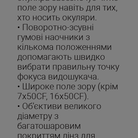
поле зору навіть для тих,
хто носить окуляри.
• Поворотно-зсувні
гумові наочники з
кількома положеннями
допомагають швидко
вибрати правильну точку
фокуса видошукача.
• Широке поле зору (крім
7x50CF, 16x50CF).
• Об’єктиви великого
діаметру з
багатошаровим
покриттям лінз для