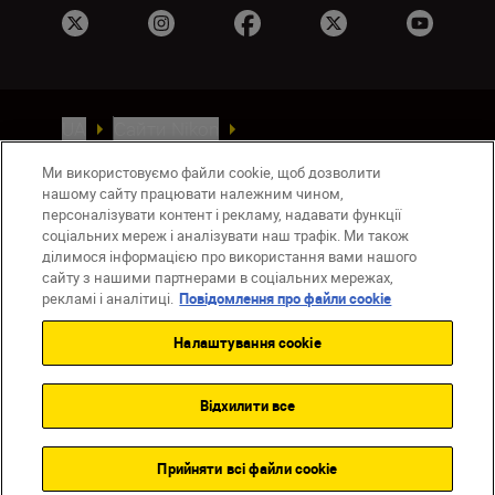
UA
Сайти Nikon
Зв’язатися з нами
Політика конфіденційності
Ми використовуємо файли cookie, щоб дозволити
Умови використання
нашому сайту працювати належним чином,
Повідомлення про файли cookie
персоналізувати контент і рекламу, надавати функції
Налаштування Cookie
соціальних мереж і аналізувати наш трафік. Ми також
ділимося інформацією про використання вами нашого
© 2026 Nikon
сайту з нашими партнерами в соціальних мережах,
рекламі і аналітиці.
Повідомлення про файли cookie
Налаштування cookie
Back to top
Відхилити все
Прийняти всі файли сookie