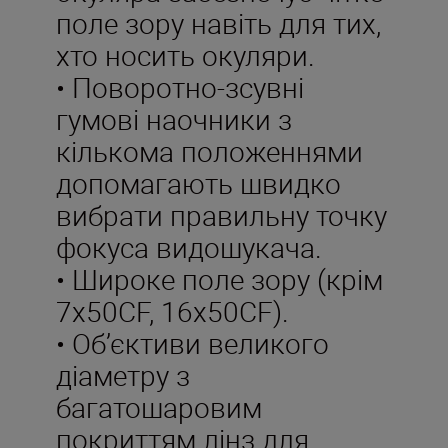
поле зору навіть для тих,
хто носить окуляри.
• Поворотно-зсувні
гумові наочники з
кількома положеннями
допомагають швидко
вибрати правильну точку
фокуса видошукача.
• Широке поле зору (крім
7x50CF, 16x50CF).
• Об’єктиви великого
діаметру з
багатошаровим
покриттям лінз для