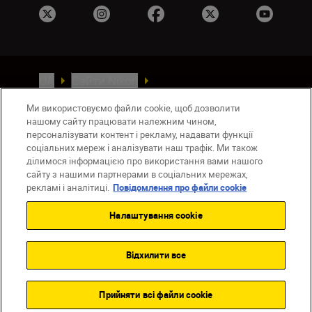
UA
Сайти Nikon
Зв’язатися з нами
Політика конфіденційності
Ми використовуємо файли cookie, щоб дозволити
Умови використання
нашому сайту працювати належним чином,
Повідомлення про файли cookie
персоналізувати контент і рекламу, надавати функції
Налаштування Cookie
соціальних мереж і аналізувати наш трафік. Ми також
ділимося інформацією про використання вами нашого
© 2026 Nikon
сайту з нашими партнерами в соціальних мережах,
рекламі і аналітиці.
Повідомлення про файли cookie
Налаштування cookie
Back to top
Відхилити все
Прийняти всі файли сookie