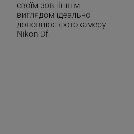
своїм зовнішнім
виглядом ідеально
доповнює фотокамеру
Nikon Df.
Технічні
характеристики
Тип
Об’єктив типу G AF-S із
вбудованим процесором і