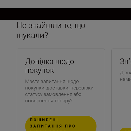
Не знайшли те, що
шукали?
Довідка щодо
Зв
покупок
Дізн
нам
Маєте запитання щодо
покупки, доставки, перевірки
статусу замовлення або
повернення товару?
ПОШИРЕНІ
ЗАПИТАННЯ ПРО