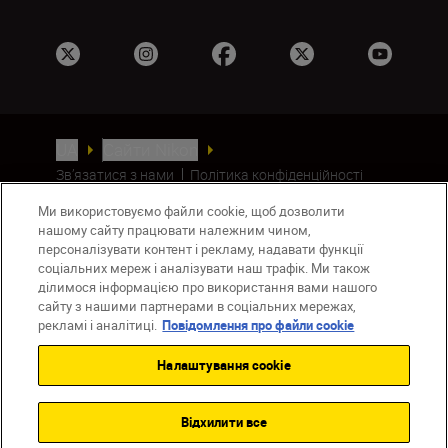
UA
Сайти Nikon
Зв’язатися з нами
Політика конфіденційності
Умови використання
Ми використовуємо файли cookie, щоб дозволити
Повідомлення про файли cookie
нашому сайту працювати належним чином,
Налаштування Cookie
персоналізувати контент і рекламу, надавати функції
© 2026 Nikon
соціальних мереж і аналізувати наш трафік. Ми також
ділимося інформацією про використання вами нашого
сайту з нашими партнерами в соціальних мережах,
рекламі і аналітиці.
Повідомлення про файли cookie
Back to top
Налаштування cookie
Відхилити все