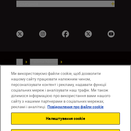
Компанія
UA
Сайти Nikon
Зв’язатися з нами
Політика конфіденційності
Ми використовуємо файли cookie, щоб дозволити
Умови використання
нашому сайту працювати належним чином,
Повідомлення про файли cookie
персоналізувати контент і рекламу, надавати функції
Налаштування Cookie
соціальних мереж і аналізувати наш трафік. Ми також
ділимося інформацією про використання вами нашого
© 2026 Nikon
сайту з нашими партнерами в соціальних мережах,
рекламі і аналітиці.
Повідомлення про файли cookie
Налаштування cookie
Back to top