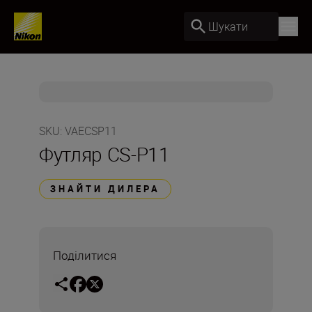
Шукати
SKU
:
VAECSP11
Футляр CS-P11
ЗНАЙТИ ДИЛЕРА
Поділитися