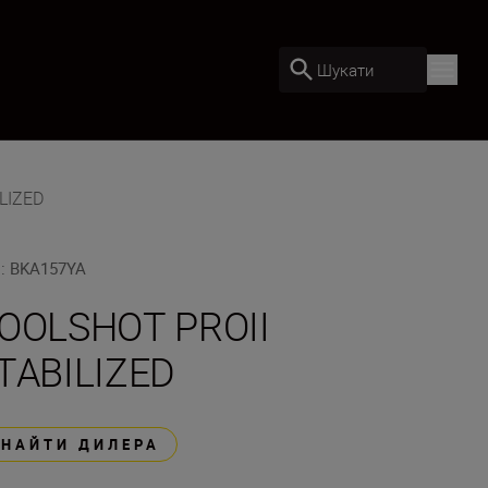
Шукати
LIZED
U
:
BKA157YA
OOLSHOT PROII
TABILIZED
ЗНАЙТИ ДИЛЕРА