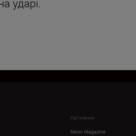
а ударі.
Натхнення
Nikon Magazine