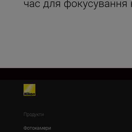
час для фокусування н
Продукти
Фотокамери