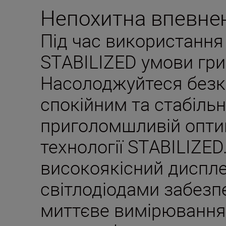
Непохитна впевнен
Під час використанн
STABILIZED умови гр
Насолоджуйтеся безк
спокійним та стабіль
приголомшливій оптиц
технології STABILIZE
високоякісний диспле
світлодіодами забез
миттєве вимірювання