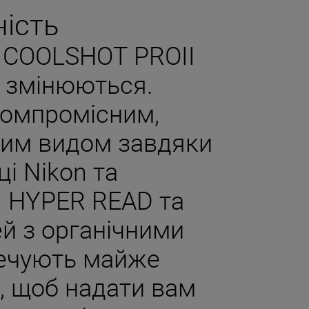
ість
я COOLSHOT PROII
и змінюються.
омпромісним,
ним видом завдяки
і Nikon та
D. HYPER READ та
й з органічними
печують майже
, щоб надати вам