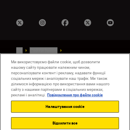
UA
Сайти Nikon
Зв’язатися з нами
Політика конфіденційності
Ми використовуємо файли cookie, щоб дозволити
Умови використання
нашому сайту працювати належним чином,
Повідомлення про файли cookie
персоналізувати контент і рекламу, надавати функції
Налаштування Cookie
соціальних мереж і аналізувати наш трафік. Ми також
ділимося інформацією про використання вами нашого
© 2026 Nikon
сайту з нашими партнерами в соціальних мережах,
рекламі і аналітиці.
Повідомлення про файли cookie
Налаштування cookie
Back to top
Відхилити все