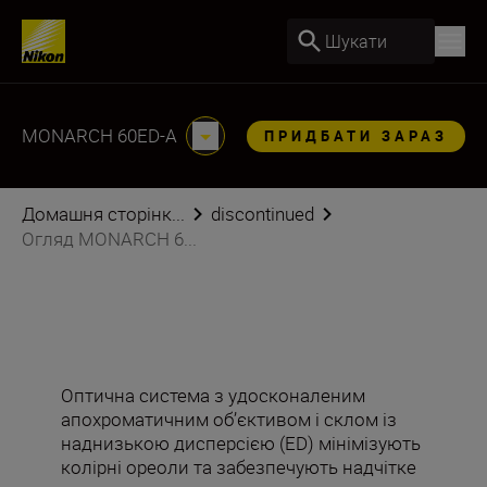
Шукати
MONARCH 60ED-A
ПРИДБАТИ ЗАРАЗ
Домашня сторінк...
discontinued
Огляд MONARCH 6...
Оптична система з удосконаленим
апохроматичним об’єктивом і склом із
наднизькою дисперсією (ED) мінімізують
колірні ореоли та забезпечують надчітке