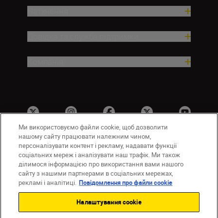
Натхнення
Довідка та служба підтримки
Компанія
Ми використовуємо файли cookie, щоб дозволити
нашому сайту працювати належним чином,
персоналізувати контент і рекламу, надавати функції
соціальних мереж і аналізувати наш трафік. Ми також
UA
Сайти Nikon
ділимося інформацією про використання вами нашого
Зв’язатися з нами
Політика конфіденційності
сайту з нашими партнерами в соціальних мережах,
Умови використання
рекламі і аналітиці.
Повідомлення про файли cookie
Повідомлення про файли cookie
Налаштування cookie
Налаштування Cookie
© 2026 Nikon