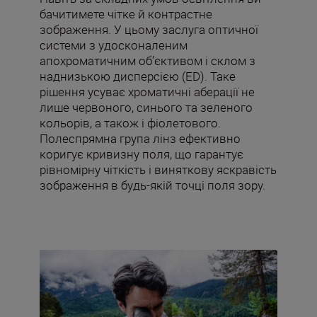
бачитимете чітке й контрастне
зображення. У цьому заслуга оптичної
системи з удосконаленим
апохроматичним об’єктивом і склом з
наднизькою дисперсією (ED). Таке
рішення усуває хроматичні аберації не
лише червоного, синього та зеленого
кольорів, а також і фіолетового.
Полеспрямна група лінз ефективно
коригує кривизну поля, що гарантує
рівномірну чіткість і виняткову яскравість
зображення в будь-якій точці поля зору.