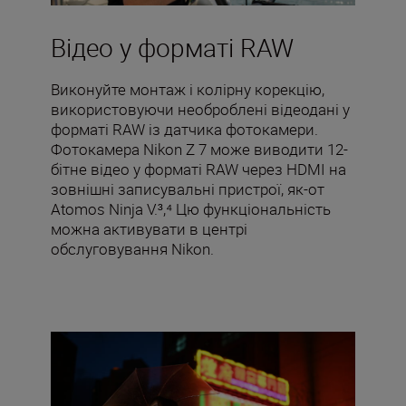
Відео у форматі RAW
Виконуйте монтаж і колірну корекцію,
використовуючи необроблені відеодані у
форматі RAW із датчика фотокамери.
Фотокамера Nikon Z 7 може виводити 12-
бітне відео у форматі RAW через HDMI на
зовнішні записувальні пристрої, як-от
Atomos Ninja V.³,⁴ Цю функціональність
можна активувати в центрі
обслуговування Nikon.