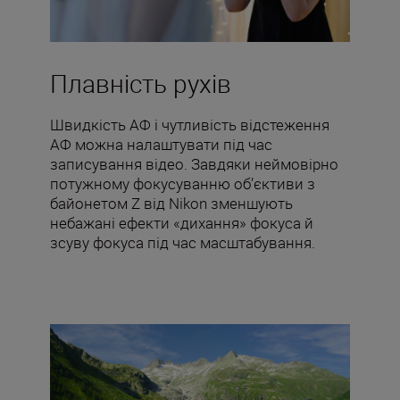
Плавність рухів
Швидкість АФ і чутливість відстеження
АФ можна налаштувати під час
записування відео. Завдяки неймовірно
потужному фокусуванню об’єктиви з
байонетом Z від Nikon зменшують
небажані ефекти «дихання» фокуса й
зсуву фокуса під час масштабування.