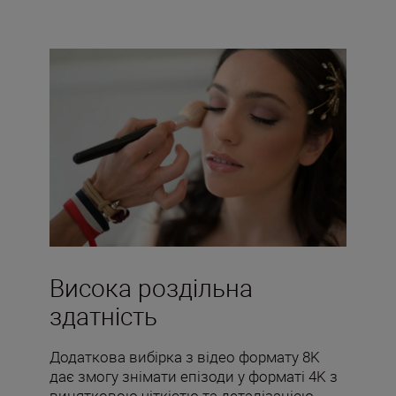
Висока роздільна
здатність
Додаткова вибірка з відео формату 8K
дає змогу знімати епізоди у форматі 4K з
винятковою чіткістю та деталізацією.