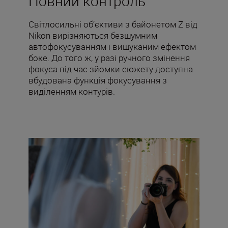
Повний контроль
Світлосильні об’єктиви з байонетом Z від
Nikon вирізняються безшумним
автофокусуванням і вишуканим ефектом
боке. До того ж, у разі ручного змінення
фокуса під час зйомки сюжету доступна
вбудована функція фокусування з
виділенням контурів.