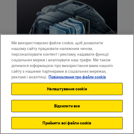
Ми використовуємо файли cookie, щоб дозволити
нашому сайту працювати належним чином,
персоналізувати контент і рекламу, надавати функції
соціальних мереж і аналізувати наш трафік. Ми також
ділимося інформацією про використання вами нашого
сайту з нашими партнерами в соціальних мережах,
рекламі і аналітиці.
Повідомлення про файли cookie
Міцна конструкція
Налаштування cookie
Асферичні скляні елементи й захисне
покриття запобігають утворенню
Відхилити все
відблисків і відбиття та захищають від
бруду, що може обмежувати поле зору.
Скористайтеся перевагами чудової
Прийняти всі файли сookie
видимості вночі та за яскравого світла.