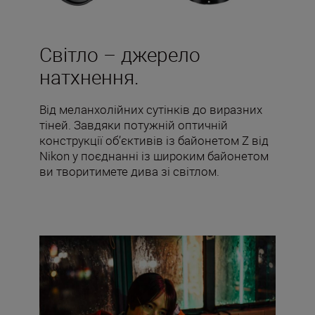
Світло – джерело
натхнення.
Від меланхолійних сутінків до виразних
тіней. Завдяки потужній оптичній
конструкції об’єктивів із байонетом Z від
Nikon у поєднанні із широким байонетом
ви творитимете дива зі світлом.