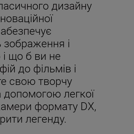
класичного дизайну
нноваційної
 забезпечує
 зображення і
 і що б ви не
фій до фільмів і
те свою творчу
а допомогою легкої
камери формату DX,
рити легенду.