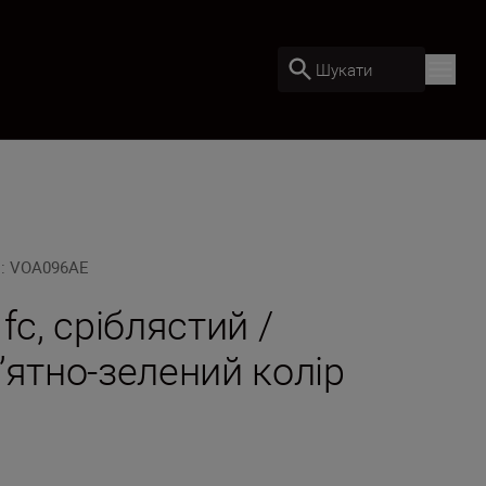
Шукати
U
:
VOA096AE
 fc, сріблястий /
’ятно-зелений колір