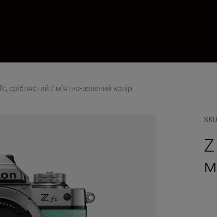
fc, сріблястий / м’ятно-зелений колір
SK
Z
м