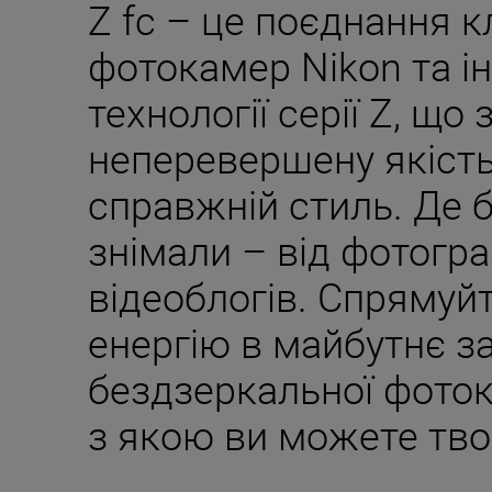
Z fc – це поєднання 
фотокамер Nikon та і
технології серії Z, що
неперевершену якість
справжній стиль. Де б
знімали – від фотогра
відеоблогів. Спрямуй
енергію в майбутнє з
бездзеркальної фото
з якою ви можете тво