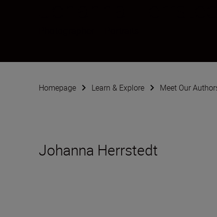
Johanna Herrsted
Photographer
•
Portraits
Homepage
Learn & Explore
Meet Our Author
Johanna Herrstedt