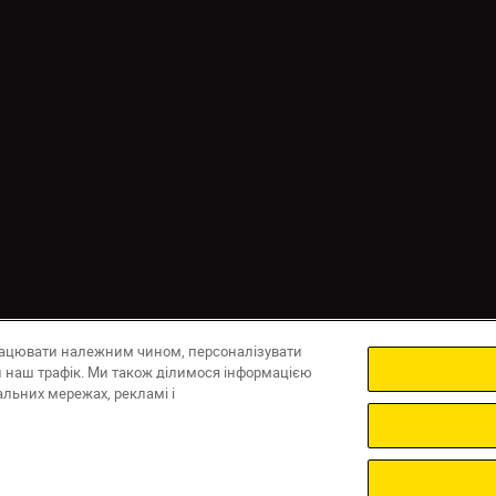
рацювати належним чином, персоналізувати
онфіденційності
Умови використання
Повідомлення про файли c
ти наш трафік. Ми також ділимося інформацією
льних мережах, рекламі і