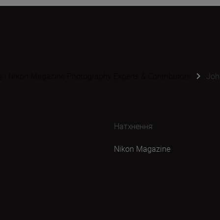
s | Nikon Magazine Photography Experts & Contributors
Joh
Натхнення
Nikon Magazine