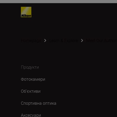
Homepage
Learn & Explore
Meet Our Author
Продукти
Фотокамери
Об’єктиви
Спортивна оптика
Аксесуари