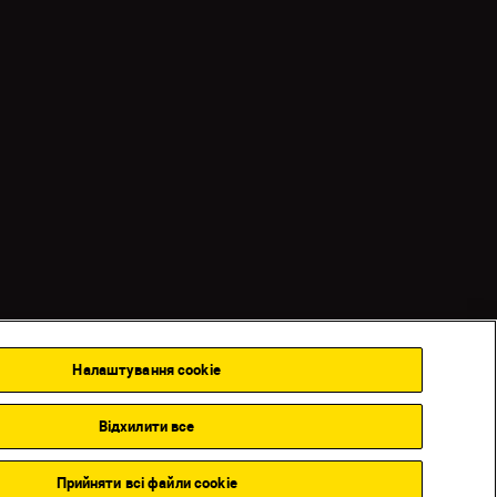
ookie
Налаштування Cookie
Налаштування cookie
Відхилити все
Back to top
Прийняти всі файли сookie