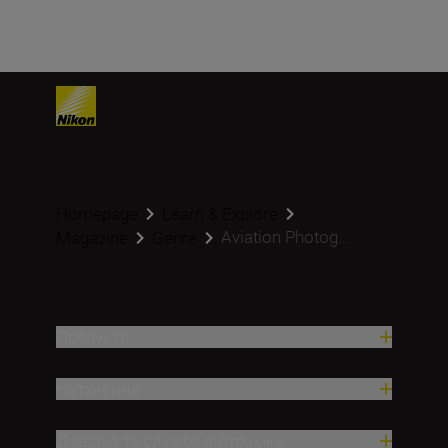
Homepage
Learn & Explore
Aviation Photog...
Magazine
Genre
Продукти
Натхнення
Довідка та служба підтримки