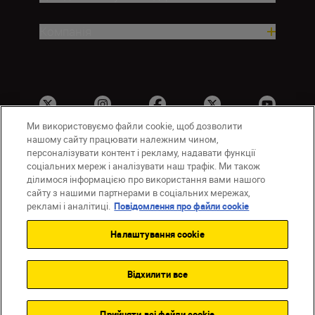
Компанія
Ми використовуємо файли cookie, щоб дозволити
нашому сайту працювати належним чином,
персоналізувати контент і рекламу, надавати функції
соціальних мереж і аналізувати наш трафік. Ми також
UA
Сайти Nikon
ділимося інформацією про використання вами нашого
Зв’язатися з нами
Політика конфіденційності
сайту з нашими партнерами в соціальних мережах,
Умови використання
рекламі і аналітиці.
Повідомлення про файли cookie
Повідомлення про файли cookie
Налаштування cookie
Налаштування Cookie
© 2026 Nikon
Відхилити все
Back to top
Прийняти всі файли сookie