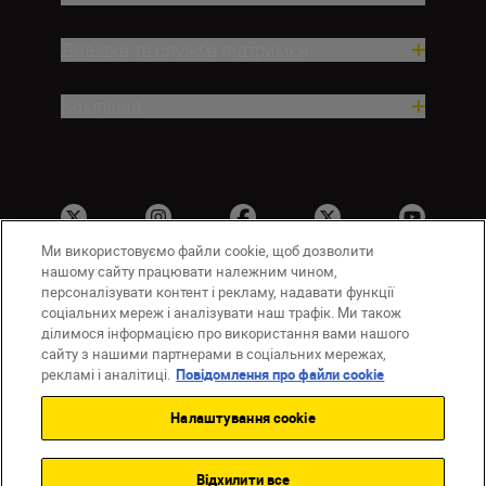
Довідка та служба підтримки
Компанія
Ми використовуємо файли cookie, щоб дозволити
нашому сайту працювати належним чином,
персоналізувати контент і рекламу, надавати функції
соціальних мереж і аналізувати наш трафік. Ми також
UA
Сайти Nikon
ділимося інформацією про використання вами нашого
Зв’язатися з нами
Політика конфіденційності
сайту з нашими партнерами в соціальних мережах,
Умови використання
рекламі і аналітиці.
Повідомлення про файли cookie
Повідомлення про файли cookie
Налаштування cookie
Налаштування Cookie
© 2026 Nikon
Відхилити все