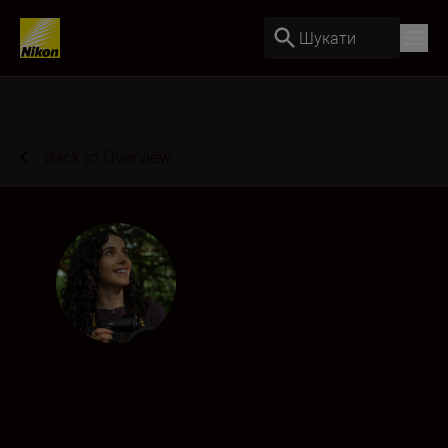
Шукати
Back to Overview
Roxy Hemadani
Creator