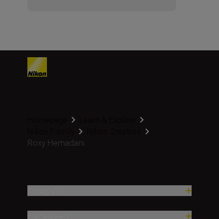
Homepage
Learn & Explore
Nikon Family
Nikon Creators
Roxy Hemadani
Продукти
Натхнення