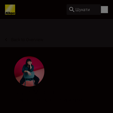
Шукати
Back to Overview
Ruth Medjber
Creator
•
Portraits
•
Entertainment