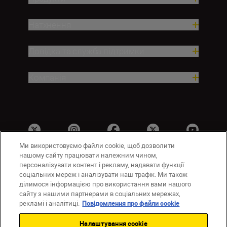
Натхнення
Довідка та служба підтримки
Компанія
Ми використовуємо файли cookie, щоб дозволити
нашому сайту працювати належним чином,
персоналізувати контент і рекламу, надавати функції
соціальних мереж і аналізувати наш трафік. Ми також
UA
Сайти Nikon
ділимося інформацією про використання вами нашого
Зв’язатися з нами
Політика конфіденційності
сайту з нашими партнерами в соціальних мережах,
Умови використання
рекламі і аналітиці.
Повідомлення про файли cookie
Повідомлення про файли cookie
Налаштування cookie