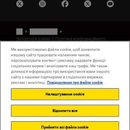
UA
Сайти Nikon
Зв’язатися з нами
Політика конфіденційності
Умови використання
Ми використовуємо файли cookie, щоб дозволити
Повідомлення про файли cookie
нашому сайту працювати належним чином,
Налаштування Cookie
персоналізувати контент і рекламу, надавати функції
© 2026 Nikon
соціальних мереж і аналізувати наш трафік. Ми також
ділимося інформацією про використання вами нашого
сайту з нашими партнерами в соціальних мережах,
рекламі і аналітиці.
Повідомлення про файли cookie
Back to top
Налаштування cookie
Відхилити все
Прийняти всі файли сookie