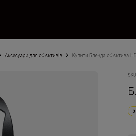
Аксесуари для об’єктивів
Купити Бленда об’єктива H
SK
Б