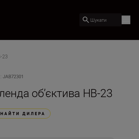
Шукати
B-23
U
:
JAB72301
ленда об’єктива HB-23
ЗНАЙТИ ДИЛЕРА