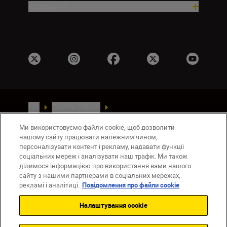
Компанія
UA
Сайти Nikon
Зв’язатися з нами
Політика конфіденційності
Ми використовуємо файли cookie, щоб дозволити
Умови використання
нашому сайту працювати належним чином,
Повідомлення про файли cookie
персоналізувати контент і рекламу, надавати функції
Налаштування Cookie
соціальних мереж і аналізувати наш трафік. Ми також
ділимося інформацією про використання вами нашого
© 2026 Nikon
сайту з нашими партнерами в соціальних мережах,
рекламі і аналітиці.
Повідомлення про файли cookie
Налаштування cookie
Back to top