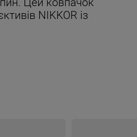
пин. Цей ковпачок
’єктивів NIKKOR із