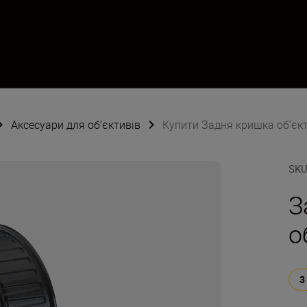
Аксесуари для об’єктивів
Купити Задня кришка об’єкт
SK
З
о