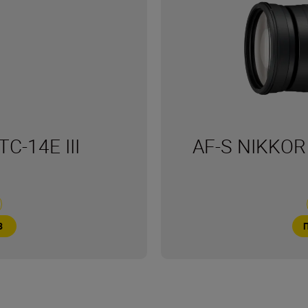
C-14E III
AF-S NIKKOR
З