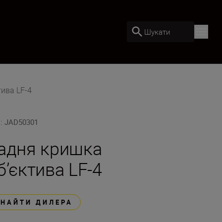
Шукати
ива LF-4
U
:
JAD50301
адня кришка
б’єктива LF-4
ЗНАЙТИ ДИЛЕРА