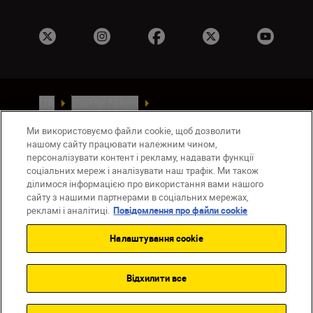
UA
Сайти Nikon
Зв’язатися з нами
Політика конфіденційності
Ми використовуємо файли cookie, щоб дозволити
Умови використання
нашому сайту працювати належним чином,
Повідомлення про файли cookie
персоналізувати контент і рекламу, надавати функції
Налаштування Cookie
соціальних мереж і аналізувати наш трафік. Ми також
ділимося інформацією про використання вами нашого
© 2026 Nikon
сайту з нашими партнерами в соціальних мережах,
рекламі і аналітиці.
Повідомлення про файли cookie
Налаштування cookie
Back to top
Відхилити все