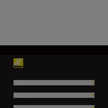
133(довж.) x 131(вис.) x
94(шир.) мм (без гвинтів)
Завантажити ще
Продукти
Натхнення
Довідка та служба підтримки