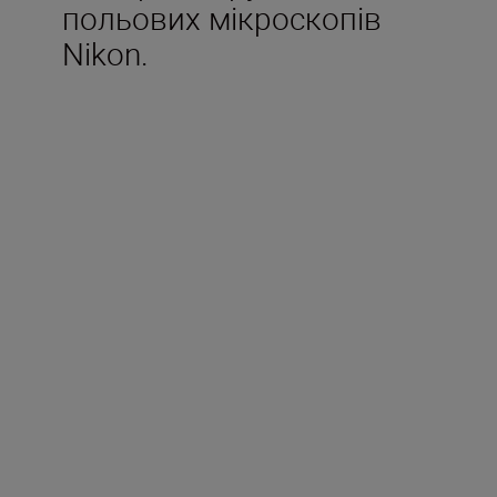
польових мікроскопів
Nikon.
Сумісні компактні цифрові
фотокамери Nikon COOLPIX
(включно з моделями весни
2012 року)
Із FSB-U1 сумісні моделі P310,
S2600, S4300, S3300, L25, L26,
S30, COOLPIX
Сумісні