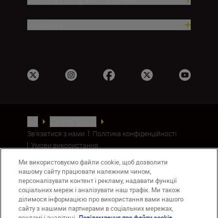
Компанія
UA
Сайти Nikon
Зв’язатися з нами
Політика конфіденційності
Умови використання
Повідомлення про файли cookie
Ми використовуємо файли cookie, щоб дозволити
Налаштування Cookie
нашому сайту працювати належним чином,
© 2026 Nikon
персоналізувати контент і рекламу, надавати функції
соціальних мереж і аналізувати наш трафік. Ми також
ділимося інформацією про використання вами нашого
сайту з нашими партнерами в соціальних мережах,
Back to top
рекламі і аналітиці.
Повідомлення про файли cookie