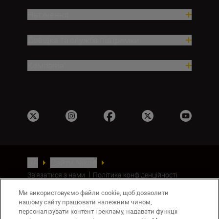
Натхнення
Довідка та служба підтримки
Компанія
UA
Сайти Nikon
Зв’язатися з нами
Політика конфіденційності
Умови використання
Ми використовуємо файли cookie, щоб дозволити
Повідомлення про файли cookie
нашому сайту працювати належним чином,
Налаштування Cookie
персоналізувати контент і рекламу, надавати функції