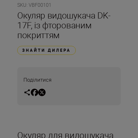
SKU
:
VBF00101
Окуляр видошукача DK-
17F, із фторованим
покриттям
ЗНАЙТИ ДИЛЕРА
Поділитися
Окуляр для видошукача