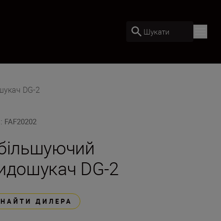
Шукати
шукач DG-2
U
:
FAF20202
більшуючий
идошукач DG-2
ЗНАЙТИ ДИЛЕРА