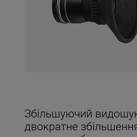
Збільшуючий видошук
двократне збільшенн