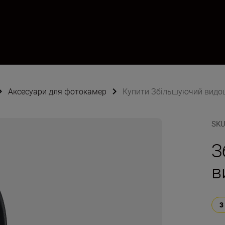
Аксесуари для фотокамер
Купити Збільшуючий видо
SK
З
в