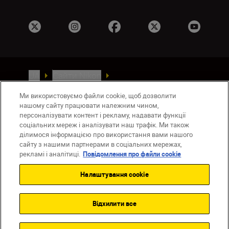
UA
Сайти Nikon
Зв’язатися з нами
Політика конфіденційності
Ми використовуємо файли cookie, щоб дозволити
Умови використання
нашому сайту працювати належним чином,
Повідомлення про файли cookie
персоналізувати контент і рекламу, надавати функції
Налаштування Cookie
соціальних мереж і аналізувати наш трафік. Ми також
ділимося інформацією про використання вами нашого
© 2026 Nikon
сайту з нашими партнерами в соціальних мережах,
рекламі і аналітиці.
Повідомлення про файли cookie
Налаштування cookie
Back to top
Відхилити все