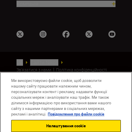
Компанія
UA
Сайти Nikon
Зв’язатися з нами
Політика конфіденційності
Умови використання
Ми використовуємо файли cookie, щоб дозволити
Повідомлення про файли cookie
нашому сайту працювати належним чином,
Налаштування Cookie
персоналізувати контент і рекламу, надавати функції
© 2026 Nikon
соціальних мереж і аналізувати наш трафік. Ми також
ділимося інформацією про використання вами нашого
сайту з нашими партнерами в соціальних мережах,
рекламі і аналітиці.
Повідомлення про файли cookie
Back to top
Налаштування cookie