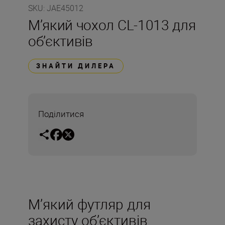
SKU
:
JAE45012
М’який чохол CL-1013 для
об’єктивів
ЗНАЙТИ ДИЛЕРА
Поділитися
М’який футляр для
захисту об’єктивів