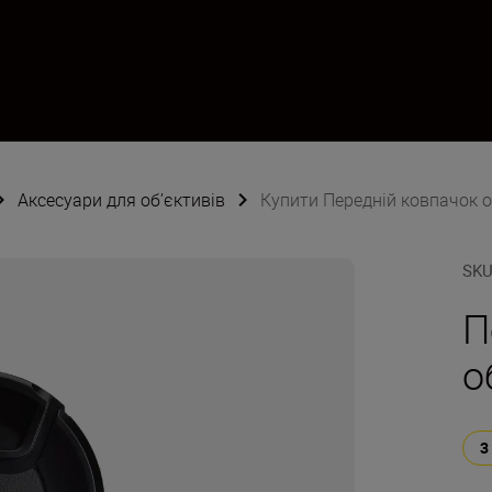
Аксесуари для об’єктивів
Купити Передній ковпачок о
SK
П
о