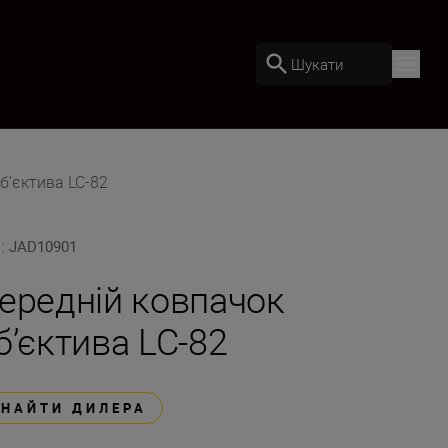
Шукати
б’єктива LC-82
U
:
JAD10901
ередній ковпачок
б’єктива LC-82
ЗНАЙТИ ДИЛЕРА