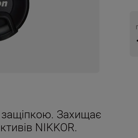
з защіпкою. Захищає
єктивів NIKKOR.