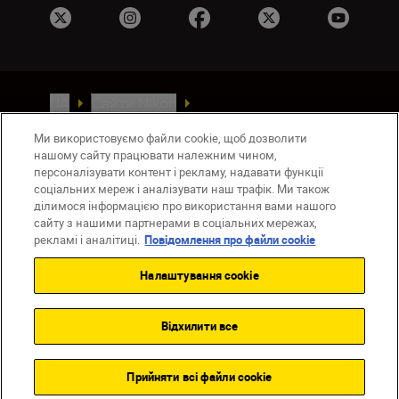
UA
Сайти Nikon
Зв’язатися з нами
Політика конфіденційності
Ми використовуємо файли cookie, щоб дозволити
Умови використання
нашому сайту працювати належним чином,
Повідомлення про файли cookie
персоналізувати контент і рекламу, надавати функції
Налаштування Cookie
соціальних мереж і аналізувати наш трафік. Ми також
ділимося інформацією про використання вами нашого
© 2026 Nikon
сайту з нашими партнерами в соціальних мережах,
рекламі і аналітиці.
Повідомлення про файли cookie
Налаштування cookie
Back to top
Відхилити все
Прийняти всі файли сookie