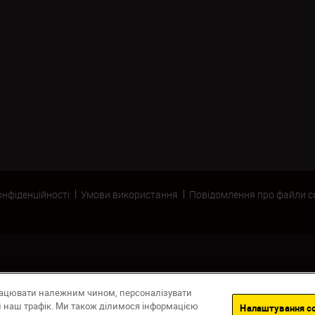
онфіденційності
Умови використання
Повідомлення про файли c
рацювати належним чином, персоналізувати
ти наш трафік. Ми також ділимося інформацією
Налаштування co