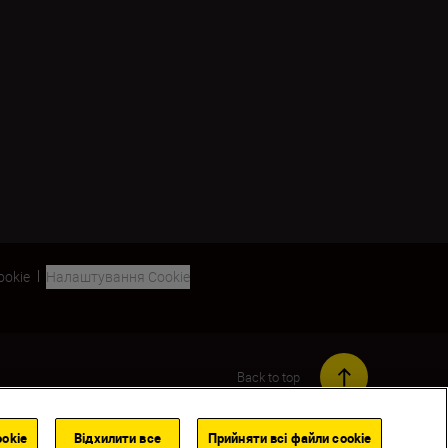
ookie
Налаштування Cookie
Back to top
okie
Відхилити все
Прийняти всі файли сookie