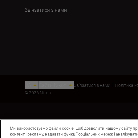
Зв’язатися з нами
UA
Сайти Nikon
Зв’язатися з нами
Політика к
© 2026 Nikon
Ми використовуємо файли cookie, щоб дозволити нашому сайту п
контент і рекламу, надавати функції соціальних мереж і аналізува