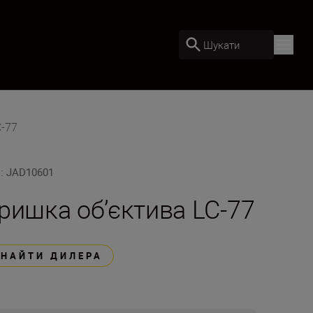
Шукати
C-77
U
:
JAD10601
ришка об’єктива LC-77
ЗНАЙТИ ДИЛЕРА