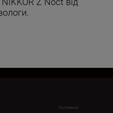
 NIKKOR Z Noct від
 вологи.
Натхнення