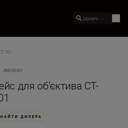
Шукати
CT-101
U
:
JME00301
ейс для об’єктива CT-
01
ЗНАЙТИ ДИЛЕРА