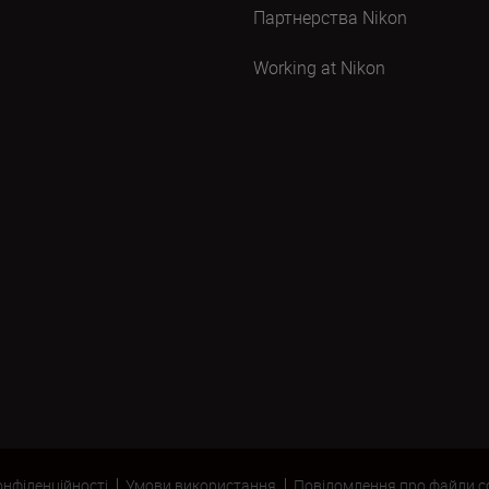
Партнерства Nikon
Working at Nikon
онфіденційності
Умови використання
Повідомлення про файли c