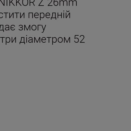
а NIKKOR Z 26mm
стити передній
 дає змогу
три діаметром 52