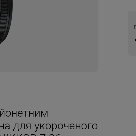
айонетним
на для укороченого