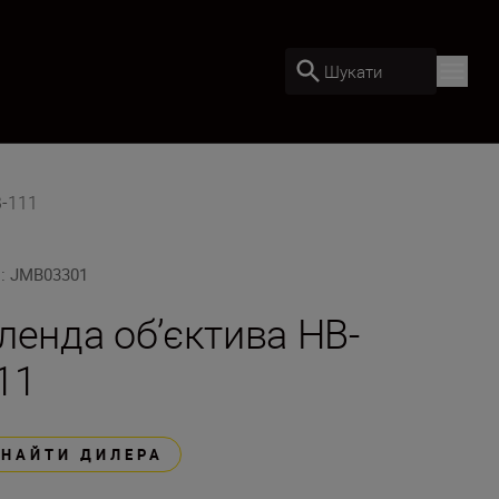
Шукати
B-111
U
:
JMB03301
ленда об’єктива HB-
11
ЗНАЙТИ ДИЛЕРА