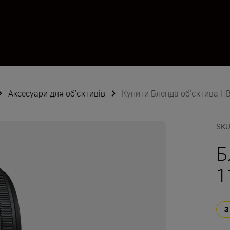
Аксесуари для об’єктивів
Купити Бленда об’єктива H
SK
Б
1