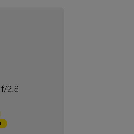
f/2.8
З