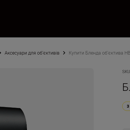
Аксесуари для об’єктивів
Купити Бленда об’єктива H
SK
Б