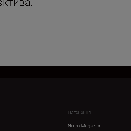
єктива.
Натхнення
Nikon Magazine