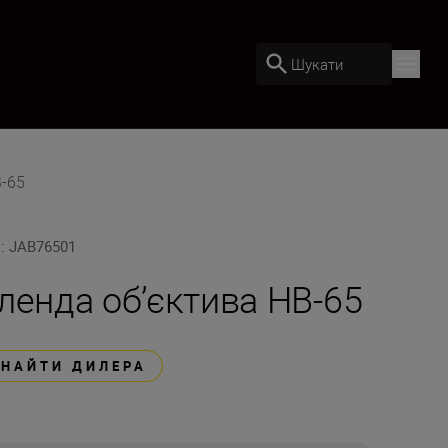
Шукати
B-65
U
:
JAB76501
ленда об’єктива HB-65
ЗНАЙТИ ДИЛЕРА