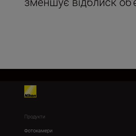
зменшує відблиск об’
Продукти
Фотокамери