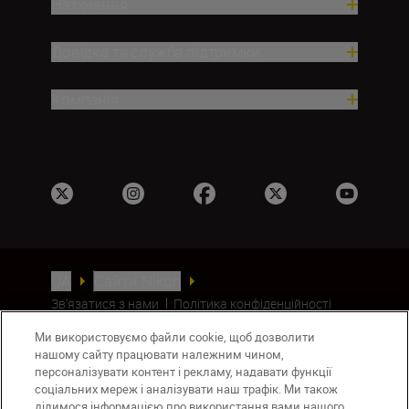
Натхнення
Довідка та служба підтримки
Компанія
UA
Сайти Nikon
Зв’язатися з нами
Політика конфіденційності
Умови використання
Ми використовуємо файли cookie, щоб дозволити
Повідомлення про файли cookie
нашому сайту працювати належним чином,
Налаштування Cookie
персоналізувати контент і рекламу, надавати функції
© 2026 Nikon
соціальних мереж і аналізувати наш трафік. Ми також
ділимося інформацією про використання вами нашого