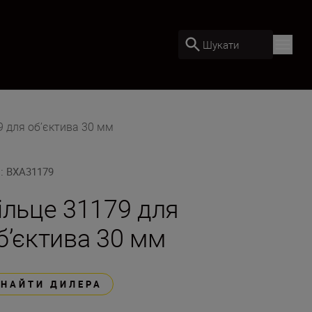
Шукати
9 для об’єктива 30 мм
U
:
BXA31179
ільце 31179 для
б’єктива 30 мм
ЗНАЙТИ ДИЛЕРА