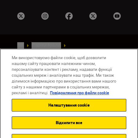
UA
Сайти Nikon
Зв’язатися з нами
Політика конфіденційності
Ми використовуємо файли cookie, щоб дозволити
Умови використання
нашому сайту працювати належним чином,
Повідомлення про файли cookie
персоналізувати контент і рекламу, надавати функції
Налаштування Cookie
соціальних мереж і аналізувати наш трафік. Ми також
ділимося інформацією про використання вами нашого
© 2026 Nikon
сайту з нашими партнерами в соціальних мережах,
рекламі і аналітиці.
Повідомлення про файли cookie
Налаштування cookie
Back to top
Відхилити все