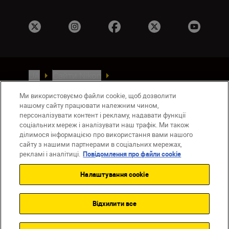
UA
Сайти Nikon
Зв’язатися з нами
Політика конфіденційності
Ми використовуємо файли cookie, щоб дозволити
Умови використання
нашому сайту працювати належним чином,
Повідомлення про файли cookie
персоналізувати контент і рекламу, надавати функції
Налаштування Cookie
соціальних мереж і аналізувати наш трафік. Ми також
ділимося інформацією про використання вами нашого
© 2026 Nikon
сайту з нашими партнерами в соціальних мережах,
рекламі і аналітиці.
Повідомлення про файли cookie
Налаштування cookie
Back to top
Відхилити все