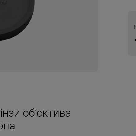
інзи об’єктива
опа