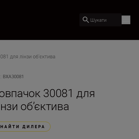
Шукати
081 для лінзи об’єктива
U
:
BXA30081
овпачок 30081 для
інзи об’єктива
ЗНАЙТИ ДИЛЕРА