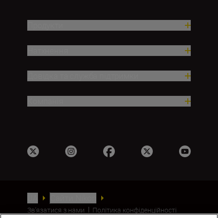
Продукти
Натхнення
Довідка та служба підтримки
Компанія
UA
Сайти Nikon
Зв’язатися з нами
Політика конфіденційності