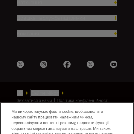
Натхнення
Довідка та служба підтримки
Компанія
UA
Сайти Nikon
Зв’язатися з нами
Політика конфіденційності
Умови використання
Ми використовуємо файли cookie, щоб дозволити
Повідомлення про файли cookie
нашому сайту працювати належним чином,
Налаштування Cookie
персоналізувати контент і рекламу, надавати функції
© 2026 Nikon
соціальних мереж і аналізувати наш трафік. Ми також