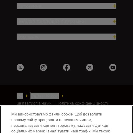
Натхнення
Довідка та служба підтримки
Компанія
UA
Сайти Nikon
Зв’язатися з нами
Політика конфіденційності
Умови використання
Ми використовуємо файли cookie, щоб дозволити
Повідомлення про файли cookie
нашому сайту працювати належним чином,
Налаштування Cookie
персоналізувати контент і рекламу, надавати функції
© 2026 Nikon
соціальних мереж і аналізувати наш трафік. Ми також