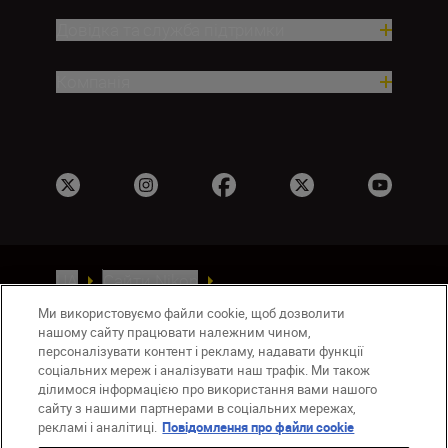
Довідка та служба підтримки
Компанія
UA
Сайти Nikon
Зв’язатися з нами
Політика конфіденційності
Ми використовуємо файли cookie, щоб дозволити
Умови використання
нашому сайту працювати належним чином,
персоналізувати контент і рекламу, надавати функції
Повідомлення про файли cookie
соціальних мереж і аналізувати наш трафік. Ми також
Налаштування Cookie
ділимося інформацією про використання вами нашого
© 2026 Nikon
сайту з нашими партнерами в соціальних мережах,
рекламі і аналітиці.
Повідомлення про файли cookie