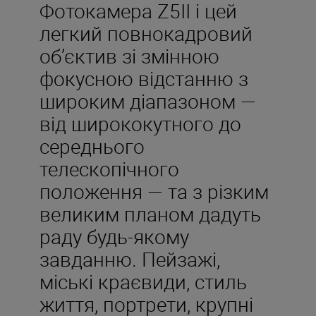
Фотокамера Z5II і цей
легкий повнокадровий
об’єктив зі змінною
фокусною відстанню з
широким діапазоном —
від ширококутного до
середнього
телескопічного
положення — та з різким
великим планом дадуть
раду будь-якому
завданню. Пейзажі,
міські краєвиди, стиль
життя, портрети, крупні