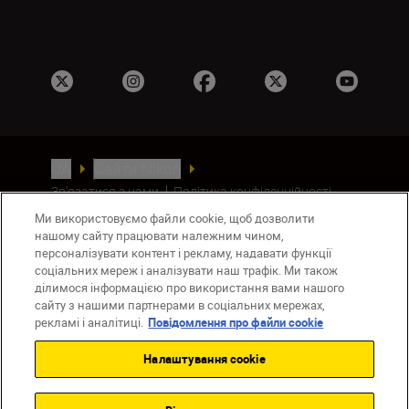
UA
Сайти Nikon
Зв’язатися з нами
Політика конфіденційності
Умови використання
Ми використовуємо файли cookie, щоб дозволити
Повідомлення про файли cookie
нашому сайту працювати належним чином,
персоналізувати контент і рекламу, надавати функції
Налаштування Cookie
соціальних мереж і аналізувати наш трафік. Ми також
© 2026 Nikon
ділимося інформацією про використання вами нашого
сайту з нашими партнерами в соціальних мережах,
рекламі і аналітиці.
Повідомлення про файли cookie
Back to top
Налаштування cookie