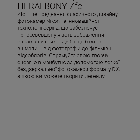
HERALBONY Zfc
Zfc – це поєднання класичного дизайну
фотокамер Nikon та інноваційної
технології серії Z, що забезпечує
неперевершену якість зображення і
справжній стиль. Де б і що б ви не
знімали – від фотографій до фільмів і
відеоблогів. Спрямуйте свою творчу
енергію в майбутнє за допомогою легкої
бездзеркальної фотокамери формату DX,
з якою ви можете творити легенду.
Входить у комплект